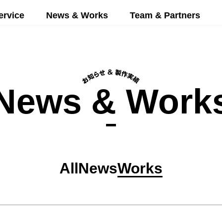
ervice
News & Works
Team & Partners
News & Work
All
News
Works